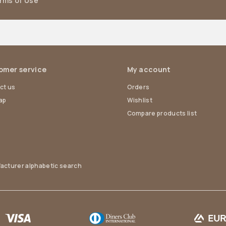
erms of Use
omer service
My account
ct us
Orders
ap
Wishlist
Compare products list
acturer alphabetic search