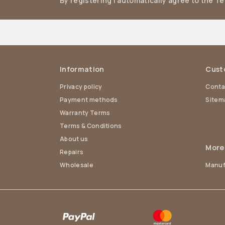
By registering I automatically agree to the T
Information
Cust
Privacy policy
Conta
Payment methods
Sitem
Warranty Terms
Terms & Conditions
About us
More
Repairs
Wholesale
Manuf