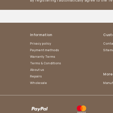
By registering I automatically agree to the T
Information
Cust
Privacy policy
Conta
Payment methods
Sitem
Warranty Terms
Terms & Conditions
About us
More
Repairs
Wholesale
Manuf