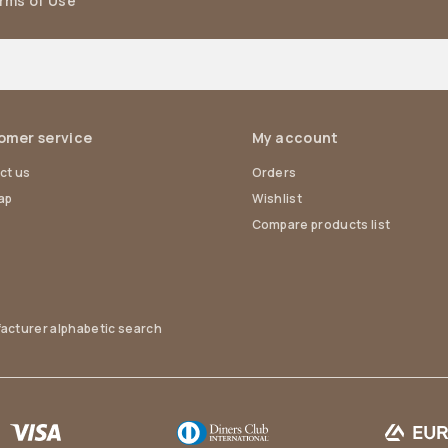
erms of Use
omer service
My account
ct us
Orders
ap
Wishlist
Compare products list
acturer alphabetic search