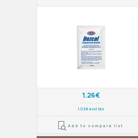
1.26€
1.02€ excl tax
Add to compare list