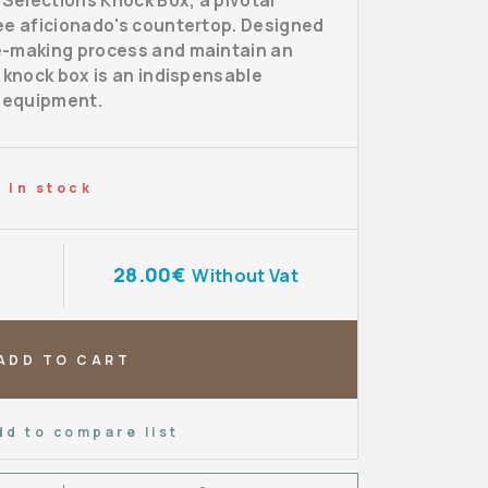
 Selections Knock Box, a pivotal
ee aficionado's countertop. Designed
e-making process and maintain an
 knock box is an indispensable
e equipment.
 in stock
28.00€
Without Vat
ADD TO CART
dd to compare list