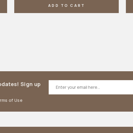
ADD TO CART
updates! Sign up
erms of Use