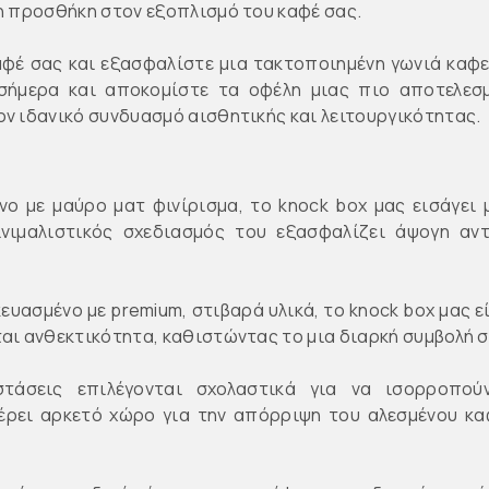
τη προσθήκη στον εξοπλισμό του καφέ σας.
φέ σας και εξασφαλίστε μια τακτοποιημένη γωνιά καφε 
 σήμερα και αποκομίστε τα οφέλη μιας πιο αποτελεσμ
ον ιδανικό συνδυασμό αισθητικής και λειτουργικότητας.
νο με μαύρο ματ φινίρισμα, το knock box μας εισάγει 
ινιμαλιστικός σχεδιασμός του εξασφαλίζει άψογη αντ
κευασμένο με premium, στιβαρά υλικά, το knock box μας ε
αι ανθεκτικότητα, καθιστώντας το μια διαρκή συμβολή σ
στάσεις επιλέγονται σχολαστικά για να ισορροπού
ρει αρκετό χώρο για την απόρριψη του αλεσμένου καφ