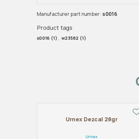
Manufacturer part number:
s0016
Product tags
s0016
(1)
,
w23582
(1)
Urnex Dezcal 28gr
Urnex