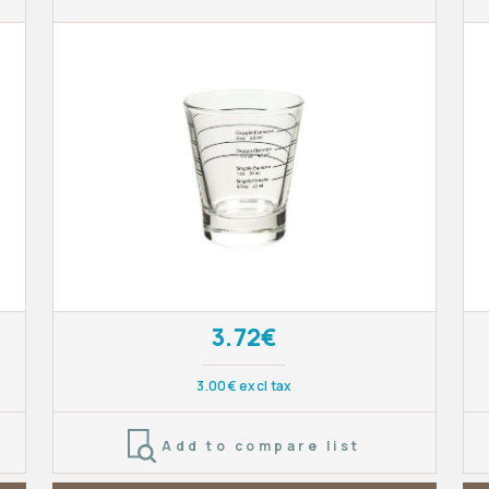
3.72€
3.00€ excl tax
Add to compare list