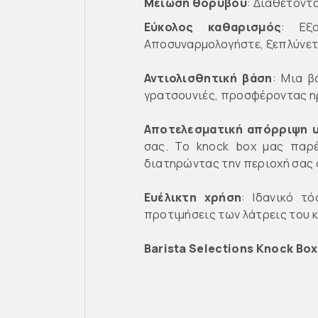
Μείωση θορύβου
: Διαθέτοντ
Εύκολος καθαρισμός
: Εξ
Αποσυναρμολογήστε, ξεπλύνετ
Αντιολισθητική βάση
: Μια β
γρατσουνιές, προσφέροντας η
Αποτελεσματική απόρριψη 
σας. Το knock box μας παρέ
διατηρώντας την περιοχή σας
Ευέλικτη χρήση
: Ιδανικό τ
προτιμήσεις των λάτρεις του κ
Barista Selections Knock Box