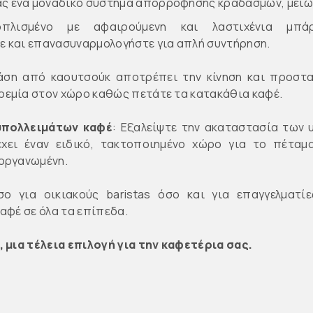
ας ένα μοναδικό σύστημα απορρόφησης κραδασμών, μειών
οπλισμένο με αφαιρούμενη και λαστιχένια μπά
ε και επανασυναρμολογήστε για απλή συντήρηση.
άση από καουτσούκ αποτρέπει την κίνηση και προστα
ρεμία στον χώρο καθώς πετάτε τα κατακάθια καφέ.
υπολλειμάτων καφέ
: Εξαλείψτε την ακαταστασία των
χει έναν ειδικό, τακτοποιημένο χώρο για το πέταμ
 οργανωμένη.
όσο για οικιακούς baristas όσο και για επαγγελματί
αφέ σε όλα τα επίπεδα.
, μια τέλεια επιλογή για την καφετέρια σας.