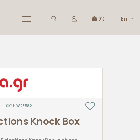
En
0
SKU:
W23582
s
ections Knock Box