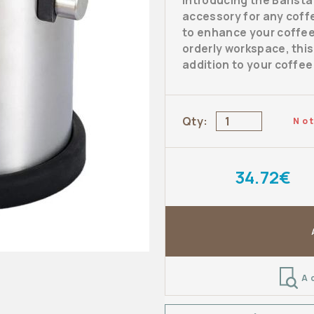
Introducing the Barista
accessory for any coff
to enhance your coffe
orderly workspace, this
addition to your coffe
Qty:
Not
34.72€
A