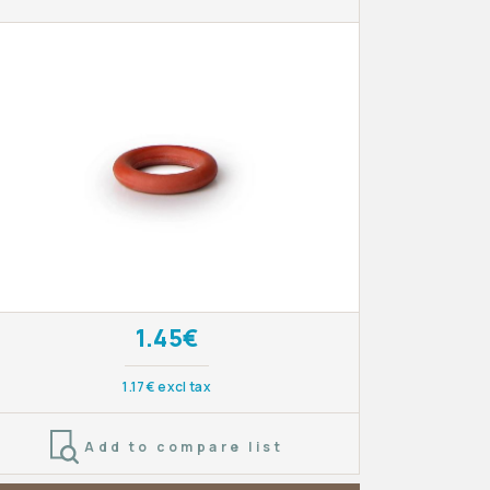
1.45€
1.17€ excl tax
Add to compare list