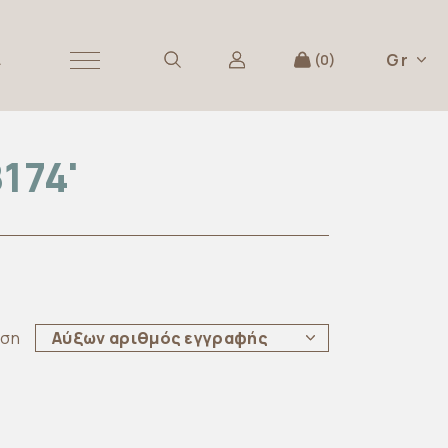
Gr
Α
0
174'
ηση
Αύξων αριθμός εγγραφής