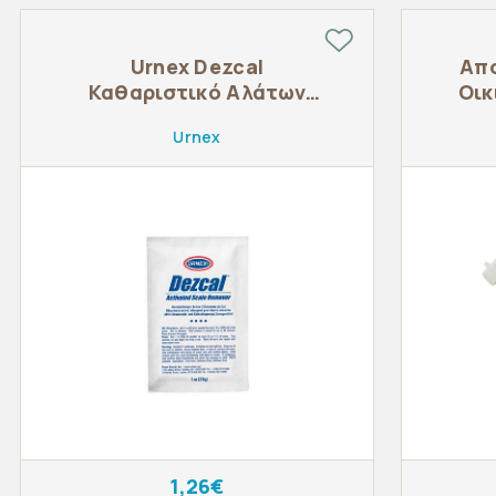
Urnex Dezcal
Απ
Καθαριστικό Αλάτων
Οικ
28gr
Urnex
1,26€