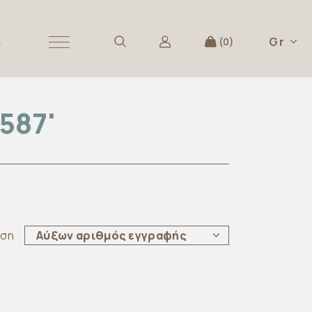
Gr
Α
0
587'
ηση
Αύξων αριθμός εγγραφής