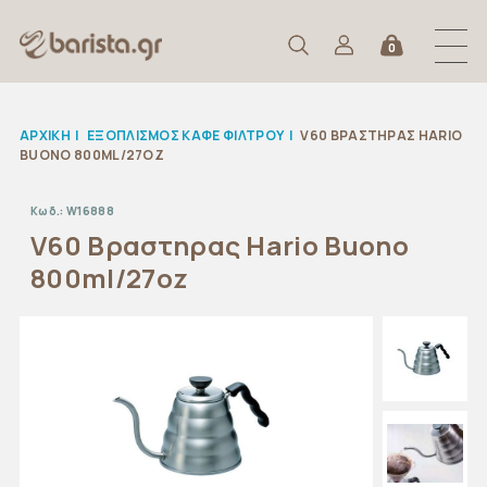
0
ΑΡΧΙΚΉ
|
ΕΞΟΠΛΙΣΜΟΣ ΚΑΦΕ ΦΙΛΤΡΟΥ
|
V60 ΒΡΑΣΤΗΡΑΣ HARIO
BUONO 800ML/27OZ
Κωδ.:
W16888
V60 Βραστηρας Hario Buono
800ml/27oz