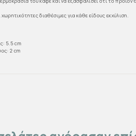
 θερμοκρασία του καφέ και να εξασφαλίσει ότι το προιόν
χωρητικότητες διαθέσιμες για κάθε είδους εκχύλιση.
ς: 5.5 cm
ψος: 2 cm
πελάτες αγόρασαν επ