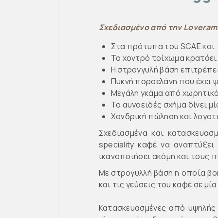
Σχεδιασμένο από την Loveram
Στα πρότυπα του SCAE και 
Το χοντρό τοίχωμα κρατάει
Η στρογγυλή βάση επιτρέπει
Πυκνή πορσελάνη που έχει ψ
Μεγάλη γκάμα από χωρητικό
Το αυγοειδές σχήμα δίνει μ
Χονδρική πώληση και λογο
Σχεδιασμένα και κατασκευασ
speciality καφέ να αναπτύξε
ικανοποιήσει ακόμη και τους πι
Με στρογυλλή βάση η οποία βοη
και τις γεύσεις του καφέ σε μία
Κατασκευασμένες από υψηλής 