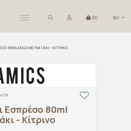
Gr
Α
0
ΣΟ 80ML ΜΑΖΊ ΜΕ ΠΙΑΤΆΚΙ - ΚΊΤΡΙΝΟ
4139
ι Εσπρέσο 80ml
άκι - Κίτρινο