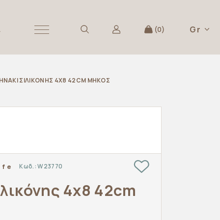
Gr
Α
0
ΗΝΆΚΙ ΣΙΛΙΚΌΝΗΣ 4X8 42CM ΜΉΚΟΣ
Κωδ.:
W23770
ffe
ιλικόνης 4x8 42cm