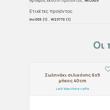
Αριθμός εκδότη προϊόντος:
MC005
Ετικέτες προϊόντος
mc005
(1)
,
W23770
(1)
Οι 
Σωληνάκι σιλικόνης 6x9
μήκος 40cm
Lelit Macchine caffe