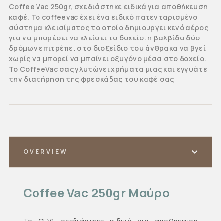
Coffee Vac 250gr, σχεδιάστηκε ειδικά για αποθήκευση
καφέ. Το coffeevac έχει ένα ειδικό πατενταρισμένο
σύστημα κλεισίματος το οποίο δημιουργει κενό αέρος
για να μπορέσει να κλείσει το δοχείο. η βαλβίδα δύο
δρόμων επιτρέπει στο διοξείδιο του άνθρακα να βγεί
χωρίς να μπορεί να μπαίνει οξυγόνο μέσα στο δοχείο.
Το CoffeeVac σας γλυτώνει χρήματα μιας και εγγυάτε
την διατήρηση της φρεσκάδας του καφέ σας
OVERVIEW
Coffee Vac 250gr Μαύρο
Το CFV1 σχεδιάστηκε ειδικά για αποθήκευση