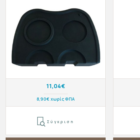
11,04€
8,90€ χωρίς ΦΠΑ
Σύγκριση