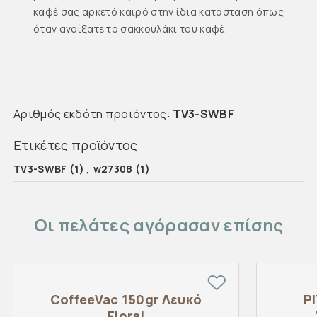
καφέ σας αρκετό καιρό στην ίδια κατάσταση όπως
όταν ανοίξατε το σακκουλάκι του καφέ.
Αριθμός εκδότη προϊόντος:
TV3-SWBF
Ετικέτες προϊόντος
TV3-SWBF
(1)
,
w27308
(1)
Οι πελάτες αγόρασαν επίσης
CoffeeVac 150gr Λευκό
P
Floral