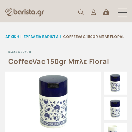
0
ΑΡΧΙΚΉ
|
ΕΡΓΑΛΕΙΑ BARISTA
|
COFFEEVAC 150GR ΜΠΛΕ FLORAL
Κωδ.:
w27308
CoffeeVac 150gr Μπλε Floral