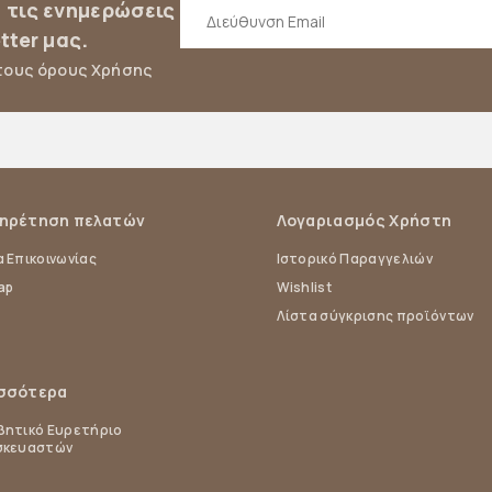
α τις ενημερώσεις
tter μας.
τους όρους Χρήσης
ηρέτηση πελατών
Λογαριασμός Χρήστη
 Επικοινωνίας
Ιστορικό Παραγγελιών
ap
Wishlist
Λίστα σύγκρισης προϊόντων
σσότερα
ητικό Ευρετήριο
σκευαστών