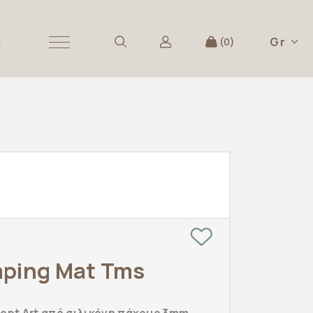
Gr
Α
0
mping Mat Tms