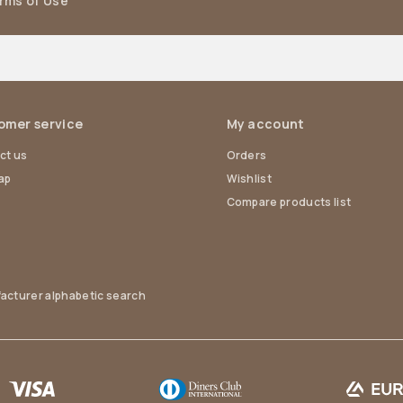
erms of Use
omer service
My account
ct us
Orders
ap
Wishlist
Compare products list
acturer alphabetic search