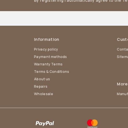
By registering I automatically agree to the T
Information
Cust
Privacy policy
Conta
Payment methods
Sitem
Warranty Terms
Terms & Conditions
About us
More
Repairs
Wholesale
Manuf